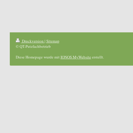
Druckversion
|
Sitemap
© QT-Putzfachbetrieb
Diese Homepage wurde mit
IONOS MyWebsite
erstellt.